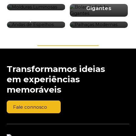
Bolas de Sabão
Luminosas
Gigantes
Andas de
Palhaças
Espelhos
Modernas
Transformamos ideias
em experiências
memoráveis
Fale connosco