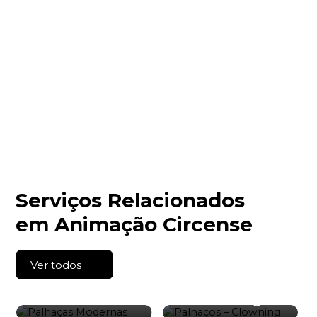
Serviços Relacionados
em Animação Circense
Ver todos
Palhaças
Palhaços –
Modernas
Clowning
Homem de